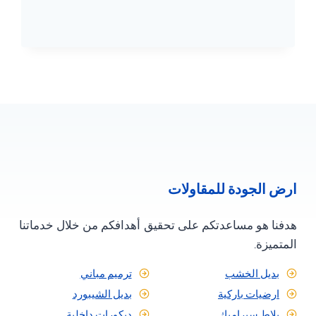
سلطنة
عمان
ت:
78641588
استاذ
اصباغ
بمسقط
ارض الجودة للمقاولات
هدفنا هو مساعدتكم على تحقيق أهدافكم من خلال خدماتنا
المتميزة.
بديل الخشب
ترميم مباني
ارضيات باركية
بديل الشيبورد
بلاط سيراميك
ديكورات داخلية