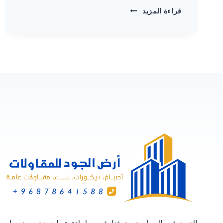
أفضل
قراءة المزيد
مقاول
اصباغ
خارجية
مسقط
–
خبرة
وتميز
في
تنفيذ
اصباغ
منازل
خارجية
عمانية