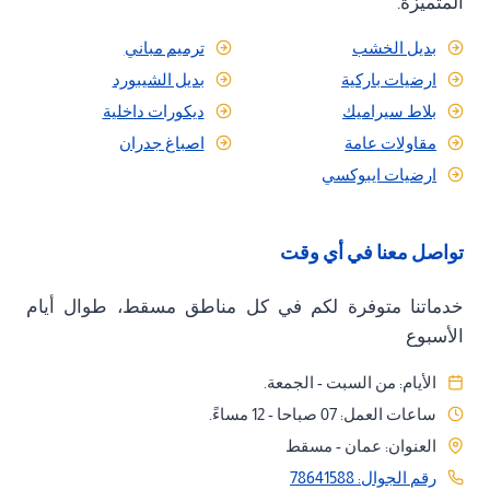
المتميزة.
بديل الخشب
ترميم مباني
ارضيات باركية
بديل الشيبورد
بلاط سيراميك
ديكورات داخلية
مقاولات عامة
اصباغ جدران
ارضيات ايبوكسي
تواصل معنا في أي وقت
خدماتنا متوفرة لكم في كل مناطق مسقط، طوال أيام
الأسبوع
الأيام: من السبت - الجمعة.
ساعات العمل: 07 صباحا - 12 مساءً.
العنوان: عمان - مسقط
رقم الجوال: 78641588