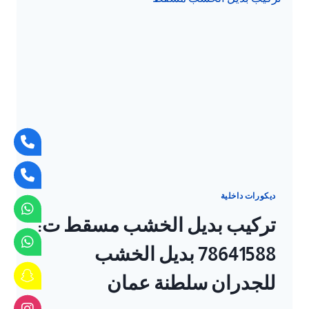
–
فخامة
التصميم
وسهولة
التركيب
في
سلطنة
عمان
ديكورات داخلية
تركيب بديل الخشب مسقط ت:
78641588 بديل الخشب
للجدران سلطنة عمان