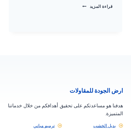
تنسيق
قراءة المزيد
حدائق
مسقط
في
غضون
ساعات
ت:
78641588
استفيد
من
تصميم
وتنسيق
الحدائق
سلطنة
ارض الجودة للمقاولات
عمان
هدفنا هو مساعدتكم على تحقيق أهدافكم من خلال خدماتنا
المتميزة.
بديل الخشب
ترميم مباني