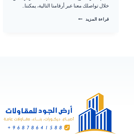
خلال تواصلك معنا عبر أرقامنا التالية، يمكننا…
تركيب
قراءة المزيد
مظلات
سلطنة
عمان
78641588
–
تركيب
مظلات
سيارات
مسقط
نقدم
لك
خدمات
مميزة
بأسعار
معقولة