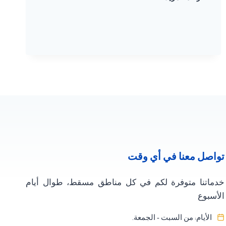
برجولات
مسقط
78641588
–
مع
الحصول
على
افخم
جلسات
برجولات
سلطنة
عمان
تواصل معنا في أي وقت
خدماتنا متوفرة لكم في كل مناطق مسقط، طوال أيام
الأسبوع
الأيام: من السبت - الجمعة.