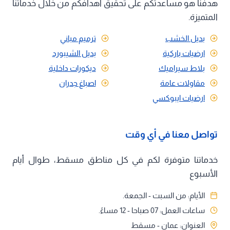
هدفنا هو مساعدتكم على تحقيق أهدافكم من خلال خدماتنا
المتميزة.
بديل الخشب
ترميم مباني
ارضيات باركية
بديل الشيبورد
بلاط سيراميك
ديكورات داخلية
مقاولات عامة
اصباغ جدران
ارضيات ايبوكسي
تواصل معنا في أي وقت
خدماتنا متوفرة لكم في كل مناطق مسقط، طوال أيام
الأسبوع
الأيام: من السبت - الجمعة.
ساعات العمل: 07 صباحا - 12 مساءً.
العنوان: عمان - مسقط