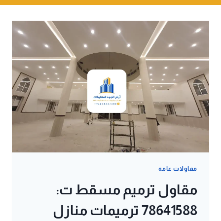
مقاولات عامة
مقاول ترميم مسقط ت:
78641588 ترميمات منازل