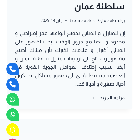
سلطنة عمان
بواسطة
مقاولات عامة مسقط
يناير 19, 2025
إن للمنازل و المباني بجميع أنواعها عمر إفتراضي و
محدود و أيضا مع مرور الوقت تبدأ بالضهور على
المباني أضرار و علامات تخبرك بأن مبناك أصبح
متدهور و يحتاج الى ترميمات منازل سلطنة عمان و
أيضا بسبب إختلاف العوامل الجوية القوية في
العاصمه مسقط يؤدي الى ضهور مشاكل قد تكون
أحيانا صغيرة و أحيانا قد….
مقاول
قراءة المزيد
ترميم
مسقط
ت:
78641588
ترميمات
منازل