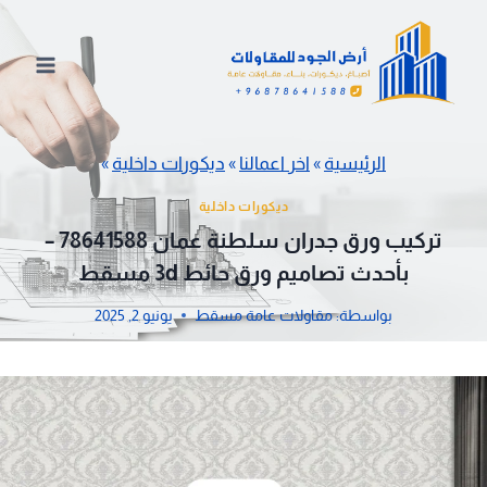
لتجاوز
لى
لمحتوى
الرئيسية
»
اخر اعمالنا
»
ديكورات داخلية
»
ديكورات داخلية
تركيب ورق جدران سلطنة عمان 78641588 –
بأحدث تصاميم ورق حائط 3d مسقط
بواسطة:
مقاولات عامة مسقط
يونيو 2, 2025