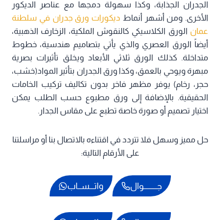
الجدران الجذابة، وكذا سهولة دمجها مع عناصر الديكور
الأخرى. ومن أشهر أنماط
ديكورات ورق جدران في سلطنة
عمان
الورق الكلاسيكي كالنقوش الملكية، الزخارف الذهبية،
أيضاً الورق العصري والذي يأتي بتصاميم هندسية، خطوط
متداخلة. كذلك الورق ثلاثي الأبعاد ويخلق تأثيرات بصرية
مبهرة ويوحي بالعمق، وكذا ورق الجدران بتأثير المواد(خشب،
حجر، رخام) يوفر مظهر فاخر بدون تكاليف تركيب الخامات
الحقيقية. بالإضافة إلى ورق مطبوع حسب الطلب يمكن
اختيار تصميم أو صورة خاصة تطبع على مقاس الجدار.
حل مميز وسهل فلا تتردد في اقتناءه بالاتصال بنا أو مراسلتنا
على الأرقام التالية:
جـــــــــوال
واتـــســاب