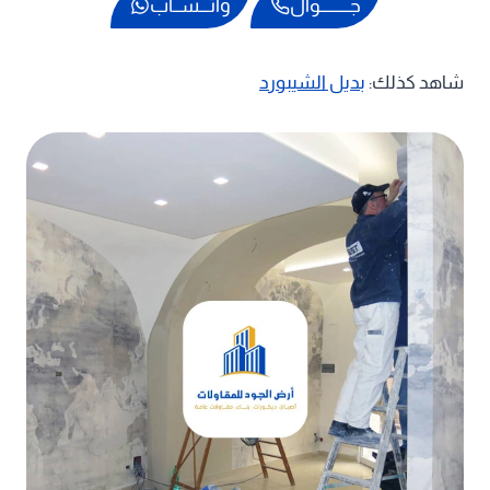
جـــــــــوال
واتـــســاب
شاهد كذلك:
بديل الشيبورد