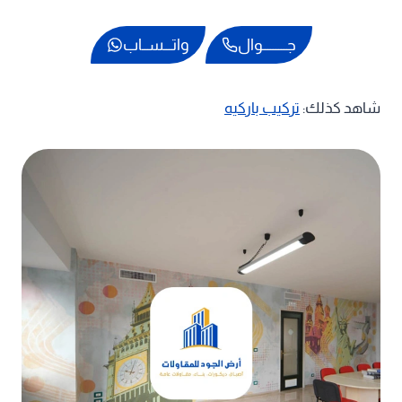
جـــــــــوال
واتـــســاب
شاهد كذلك:
تركيب باركيه