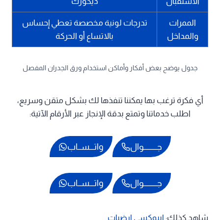
الاستقبال
ديكورك
الممرات
تدرجات لونية مخصصة تعطي إحساس
والمداخل
بالاتساع أو الحركة
جدول يوضح بعض أفكار وأماكن استخدام ورق الجدران المفصل
أي فكرة ترغب بها يمكننا تنفذها لك بشكل متقن وسريع،
اطلب خدماتنا وتمتع بدقة الإنجاز عبر الأرقام الآتية:
جـــــــــوال
واتـــســاب
جـــــــــوال
واتـــســاب
شاهد كذلك:
ايبوكسي ارضيات