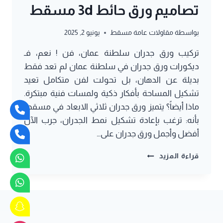
تصاميم ورق حائط 3d مسقط
بواسطة
مقاولات عامة مسقط
يونيو 2, 2025
تركيب ورق جدران سلطنة عمان، فن ! نعم، فـ
ديكورات ورق جدران في سلطنة عمان لم تعد فقط
بديلة عن الدهان، بل تحولت لفن متكامل تعيد
تشكيل المساحة بأفكار ذكية ولمسات فنية مبتكرة.
ماذا أيضاً؟ يتميز ورق جدران ثلاثي الابعاد في مسقط
بأنه: ترغب بإعادة تشكيل نمط الجدران، جرب الآن
أفضل وأجمل ورق جدران على…
تركيب
قراءة المزيد
ورق
جدران
سلطنة
عمان
78641588
–