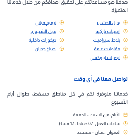
هدفنا هو مساعدتكم على تحقيق أهدافكم من خلال خدماتنا
المتميزة.
بديل الخشب
ترميم مباني
ارضيات باركية
بديل الشيبورد
بلاط سيراميك
ديكورات داخلية
مقاولات عامة
اصباغ جدران
ارضيات ايبوكسي
تواصل معنا في أي وقت
خدماتنا متوفرة لكم في كل مناطق مسقط، طوال أيام
الأسبوع
الأيام: من السبت - الجمعة.
ساعات العمل: 07 صباحا - 12 مساءً.
العنوان: عمان - مسقط